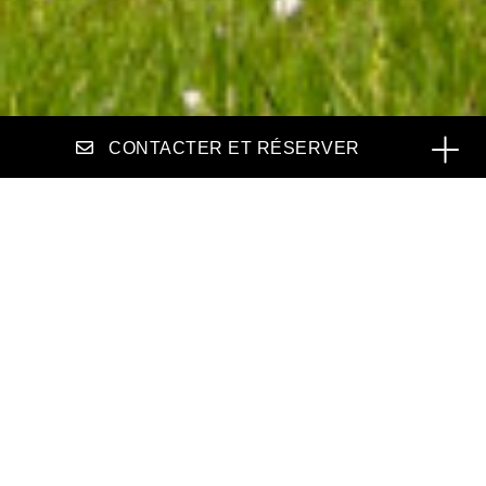
CONTACTER ET RÉSERVER
Interview du docteur Gorki Carmona,
directeur médical, et de madame Noémie
Nesztler, directrice des soins de la clinique
Bois-Bougy à Nyon.